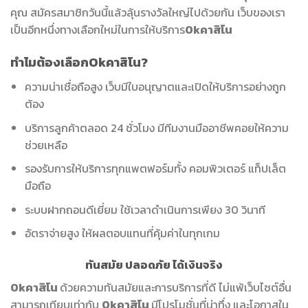
คุณ สมัครสมาชิกวันนี้แล้วลุ้นรางวัลใหญ่ไปด้วยกัน เว็บของเรา
เป็นอีกหนึ่งทางเลือกใหม่ในการให้บริการ
Okคาสิโน
ทำไมต้องเลือกOkคาสิโน?
ความน่าเชื่อถือสูง เว็บมีใบอนุญาตและเปิดให้บริการอย่างถูก
ต้อง
บริการลูกค้าตลอด 24 ชั่วโมง มีทีมงานมืออาชีพคอยให้ความ
ช่วยเหลือ
รองรับการให้บริการทุกแพตฟอร์มทั้ง คอมพิวเตอร์ แท็ปเล็ต
มือถือ
ระบบฝากถอนดีเยี่ยม ใช้เวลาดำเนินการเพียง 30 วินาที
อัตราจ่ายสูง ให้ผลตอบแทนที่คุ้มค่าในทุกเกม
ทันสมัย ปลอดภัย ได้เงินจริง
Okคาสิโน
ด้วยความทันสมัยและการบริการที่ดี ไม่แพ้เว็บไซต์อื่น
สามารถเทียบเท่ากับ
Okคาสิโน
มีโปรโมชั่นที่น่าทึ่ง และโอกาสใน