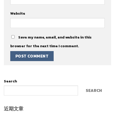
Website
Save my name, email, and website in this
browser for the next time I comment.
Search
SEARCH
近期文章