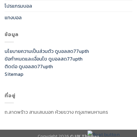
โปรแกรมบอล
แทงบอล
ข้อมูล
นโยบายความเป็นส่วนตัว ดูบอลสด77upth
ข้อกำหนดและเงื่อนไข ดูบอลสด77upth
ติดต่อ ดูบอลสด77upth
Sitemap
ที่อยู่
ถ.ลาดพร้าว สามเสนนอก ห้วยขวาง กรุงเทพมหานคร
Copyright 2026 ©
UX Themes