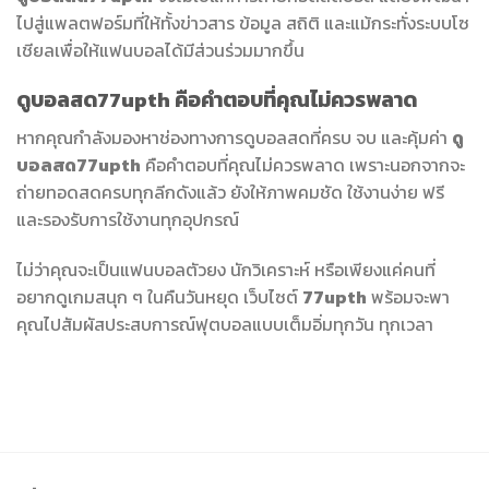
ไปสู่แพลตฟอร์มที่ให้ทั้งข่าวสาร ข้อมูล สถิติ และแม้กระทั่งระบบโซ
เชียลเพื่อให้แฟนบอลได้มีส่วนร่วมมากขึ้น
ดูบอลสด77upth
คือคำตอบที่คุณไม่ควรพลาด
หากคุณกำลังมองหาช่องทางการดูบอลสดที่ครบ จบ และคุ้มค่า
ดู
บอลสด77upth
คือคำตอบที่คุณไม่ควรพลาด เพราะนอกจากจะ
ถ่ายทอดสดครบทุกลีกดังแล้ว ยังให้ภาพคมชัด ใช้งานง่าย ฟรี
และรองรับการใช้งานทุกอุปกรณ์
ไม่ว่าคุณจะเป็นแฟนบอลตัวยง นักวิเคราะห์ หรือเพียงแค่คนที่
อยากดูเกมสนุก ๆ ในคืนวันหยุด เว็บไซต์
77upth
พร้อมจะพา
คุณไปสัมผัสประสบการณ์ฟุตบอลแบบเต็มอิ่มทุกวัน ทุกเวลา