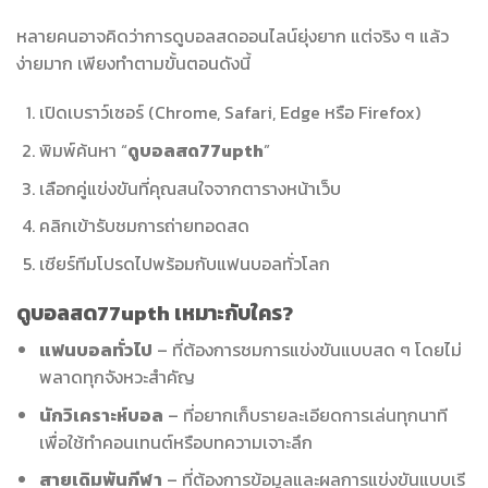
หลายคนอาจคิดว่าการดูบอลสดออนไลน์ยุ่งยาก แต่จริง ๆ แล้ว
ง่ายมาก เพียงทำตามขั้นตอนดังนี้
เปิดเบราว์เซอร์ (Chrome, Safari, Edge หรือ Firefox)
พิมพ์ค้นหา “
ดูบอลสด77upth
”
เลือกคู่แข่งขันที่คุณสนใจจากตารางหน้าเว็บ
คลิกเข้ารับชมการถ่ายทอดสด
เชียร์ทีมโปรดไปพร้อมกับแฟนบอลทั่วโลก
ดูบอลสด77upth เหมาะกับใคร?
แฟนบอลทั่วไป
– ที่ต้องการชมการแข่งขันแบบสด ๆ โดยไม่
พลาดทุกจังหวะสำคัญ
นักวิเคราะห์บอล
– ที่อยากเก็บรายละเอียดการเล่นทุกนาที
เพื่อใช้ทำคอนเทนต์หรือบทความเจาะลึก
สายเดิมพันกีฬา
– ที่ต้องการข้อมูลและผลการแข่งขันแบบเรี