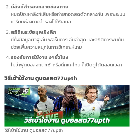
มีลิงก์สำรองหลายช่องทาง
หมดปัญหาลิงก์เสียหรือถ่ายทอดสดตัดกลางคัน เพราะระบบ
เตรียมช่องทางสำรองไว้ให้เสมอ
สถิติและข้อมูลเชิงลึก
มีทั้งข้อมูลตัวผู้เล่น ฟอร์มการเล่นล่าสุด และสถิติการพบกัน
ช่วยเพิ่มความสนุกในการวิเคราะห์เกม
รองรับการใช้งาน 24 ชั่วโมง
ไม่ว่าฟุตบอลจะเตะเช้าหรือดึกแค่ไหน ก็เปิดดูได้ตลอดเวลา
วิธีเข้าใช้งาน ดูบอลสด77upth
วิธีเข้าใช้งาน ดูบอลสด77upth