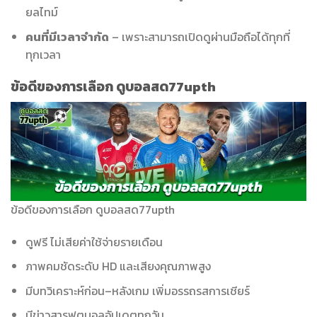
ยลไทม์
คนที่มีเวลาจำกัด
– เพราะสามารถเปิดดูผ่านมือถือได้ทุกที่
ทุกเวลา
ข้อดีของการเลือก ดูบอลสด77upth
ข้อดีของการเลือก ดูบอลสด77upth
ดูฟรี ไม่เสียค่าใช้จ่ายรายเดือน
ภาพคมชัดระดับ HD และเสียงคุณภาพสูง
มีบทวิเคราะห์ก่อน–หลังเกม เพิ่มอรรถรสการเชียร์
มีข่าวสารฟุตบอลอัปเดตทุกวัน