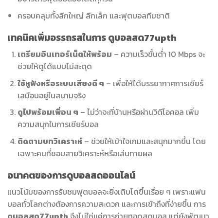
ครอบคลุมทั้งลีกใหญ่ ลีกเล็ก และฟุตบอลทีมชาติ
เทคนิคเพิ่มอรรถรสในการ ดูบอลสด77upth
เตรียมอินเทอร์เน็ตให้พร้อม
– ความเร็วขั้นต่ำ 10 Mbps จะ
ช่วยให้ดูได้แบบไม่สะดุด
ใช้หูฟังหรือระบบเสียงดี ๆ
– เพื่อให้ได้บรรยากาศการเชียร์
เสมือนอยู่ในสนามจริง
ดูไปพร้อมเพื่อน ๆ
– ไม่ว่าจะที่บ้านหรือผ่านวิดีโอคอล เพิ่ม
ความสนุกในการเชียร์บอล
ติดตามบทวิเคราะห์
– ช่วยให้เข้าใจเกมและสนุกมากขึ้น โดย
เฉพาะคนที่ชอบสายวิเคราะห์หรือเล่นทายผล
อนาคตของการดูบอลสดออนไลน์
แนวโน้มของการรับชมฟุตบอลจะยิ่งเติบโตขึ้นเรื่อย ๆ เพราะแฟน
บอลทั่วโลกต่างต้องการความสะดวก และการเข้าถึงที่ง่ายขึ้น การ
ดูบอลสด77upth
จึงไม่ใช่แค่การถ่ายทอดสดบอล แต่ยังพัฒนา