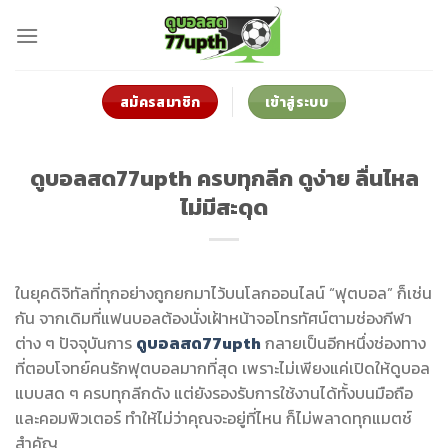
Skip
to
content
สมัครสมาชิก
เข้าสู่ระบบ
ดูบอลสด77upth ครบทุกลีก ดูง่าย ลื่นไหล
ไม่มีสะดุด
ในยุคดิจิทัลที่ทุกอย่างถูกยกมาไว้บนโลกออนไลน์ “ฟุตบอล” ก็เช่น
กัน จากเดิมที่แฟนบอลต้องนั่งเฝ้าหน้าจอโทรทัศน์ตามช่องกีฬา
ต่าง ๆ ปัจจุบันการ
ดูบอลสด77upth
กลายเป็นอีกหนึ่งช่องทาง
ที่ตอบโจทย์คนรักฟุตบอลมากที่สุด เพราะไม่เพียงแค่เปิดให้ดูบอล
แบบสด ๆ ครบทุกลีกดัง แต่ยังรองรับการใช้งานได้ทั้งบนมือถือ
และคอมพิวเตอร์ ทำให้ไม่ว่าคุณจะอยู่ที่ไหน ก็ไม่พลาดทุกแมตช์
สำคัญ