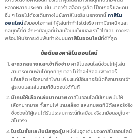
หลากหลายประเภท เช่น บาคาร่า สล็อต รูเล็ต โป๊กเกอร์ และเกม
อื่น ๆ โดยไม่ต้องเดินทางไปยังคาสิโนจริง นอกจากนี้
คาสิโน
ออนไลน์
ยังมอบโอกาสให้ผู้เล่นทำกำไรได้จริง หากมีเทคนิคและ
กลยุทธ์ที่ดี ศึกษาข้อมูลที่น่าสนใจบนเว็บของเราไว้ได้เลย ทางเรา
พร้อมให้บริการเดิมพันทำเงินบน
คาสิโนออนไลน์
ที่ดีที่สุด
ข้อดีของคาสิโนออนไลน์
สะดวกสบายและเข้าถึงง่าย
คาสิโนออนไลน์ช่วยให้ผู้เล่น
สามารถเดิมพันได้ทุกที่ทุกเวลา ไม่ว่าจะใช้คอมพิวเตอร์
แท็บเล็ต หรือสมาร์ทโฟน เพียงแค่มีอินเทอร์เน็ตก็สามารถเข้า
สู่ระบบและเล่นเกมที่ชื่นชอบได้ทันที
มีเกมให้เลือกเล่นมากมาย
คาสิโนออนไลน์มีเกมพนันให้
เลือกมากมาย ทั้งเกมไพ่ เกมสล็อต และเกมสดที่มีดีลเลอร์จริง
ซึ่งช่วยให้ผู้เล่นได้รับประสบการณ์ที่เสมือนจริงเหมือนอยู่ในคา
สิโนจริง
โปรโมชั่นและโบนัสสุดคุ้ม
หนึ่งในจุดเด่นของคาสิโนออนไลน์