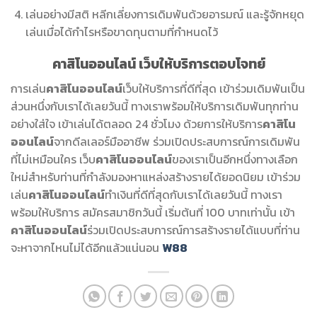
เล่นอย่างมีสติ หลีกเลี่ยงการเดิมพันด้วยอารมณ์ และรู้จักหยุด
เล่นเมื่อได้กำไรหรือขาดทุนตามที่กำหนดไว้
คาสิโนออนไลน์ เว็บให้บริการตอบโจทย์
การเล่น
คาสิโนออนไลน์
เว็บให้บริการที่ดีที่สุด เข้าร่วมเดิมพันเป็น
ส่วนหนึ่งกับเราได้เลยวันนี้ ทางเราพร้อมให้บริการเดิมพันทุกท่าน
อย่างใส่ใจ เข้าเล่นได้ตลอด 24 ชั่วโมง ด้วยการให้บริการ
คาสิโน
ออนไลน์
จากดีลเลอร์มืออาชีพ ร่วมเปิดประสบการณ์การเดิมพัน
ที่ไม่เหมือนใคร เว็บ
คาสิโนออนไลน์
ของเราเป็นอีกหนึ่งทางเลือก
ใหม่สำหรับท่านที่กำลังมองหาแหล่งสร้างรายได้ยอดนิยม เข้าร่วม
เล่น
คาสิโนออนไลน์
ทำเงินที่ดีที่สุดกับเราได้เลยวันนี้ ทางเรา
พร้อมให้บริการ สมัครสมาชิกวันนี้ เริ่มต้นที่ 100 บาทเท่านั้น เข้า
คาสิโนออนไลน์
ร่วมเปิดประสบการณ์การสร้างรายได้แบบที่ท่าน
จะหาจากไหนไม่ได้อีกแล้วแน่นอน
W88