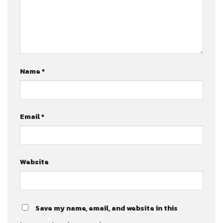
Name
*
Email
*
Website
Save my name, email, and website in this