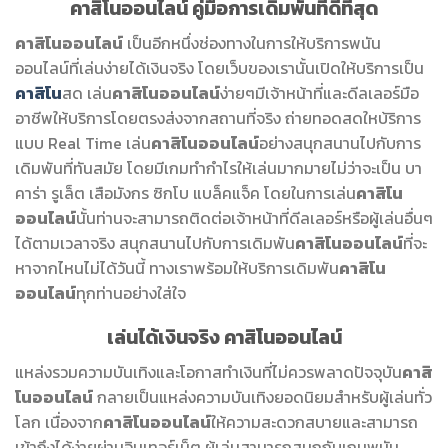
คาสิโนออนไลน์ คู่มือการเดิมพันที่ดีที่สุด
คาสิโนออนไลน์
เป็นอีกหนึ่งช่องทางในการให้บริการพนัน
ออนไลน์ที่เล่นง่ายได้เงินจริง โดยเว็บของเรานั้นเปิดให้บริการเป็น
คาสิโน
สด เล่น
คาสิโนออนไลน์
ง่ายๆมีเจ้าหน้าที่และดีลเลอร์มือ
อาชีพให้บริการโดยตรงส่งจากสถานที่จริง ถ่ายทอดสดใหบ้ริการ
แบบ Real Time เล่น
คาสิโนออนไลน์
อย่างสนุกสนานไปกับการ
เดิมพันที่ทันสมัย โดยมีเกมทำกำไรให้เล่นมากมายไม่ว่าจะเป็น บา
คาร่า รูเล็ต เสือมังกร ซิกโบ แบล็คแจ็ค โดยในการเล่น
คาสิโน
ออนไลน์
นั้นท่านจะสามารถติดต่อเจ้าหน้าที่ดีลเลอร์หรือผู้เล่นอื่นๆ
ได้ตามเวลาจริง สนุกสนานไปกับการเดิมพัน
คาสิโนออนไลน์
ที่จะ
หาจากไหนไม่ได้วันนี้ ทางเราพร้อมให้บริการเดิมพัน
คาสิโน
ออนไลน์
ทุกท่านอย่างใส่ใจ
เล่นได้เงินจริง คาสิโนออนไลน์
แหล่งรวมความบันเทิงและโอกาสทำเงินที่ไม่ควรพลาดปัจจุบัน
คาสิ
โนออนไลน์
กลายเป็นแหล่งความบันเทิงยอดนิยมสำหรับผู้เล่นทั่ว
โลก เนื่องจาก
คาสิโนออนไลน์
ให้ความสะดวกสบายและสามารถ
เข้าถึงได้ง่ายผ่านอินเทอร์เน็ต ผู้เล่นสามารถสนุกกับเกมพนัน