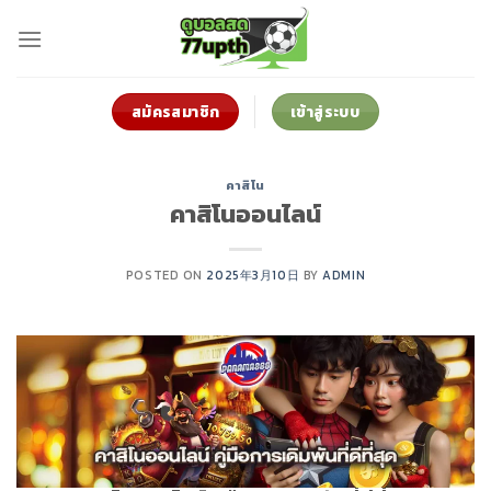
Skip
to
content
สมัครสมาชิก
เข้าสู่ระบบ
คาสิโน
คาสิโนออนไลน์
POSTED ON
2025年3月10日
BY
ADMIN