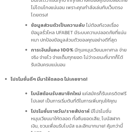
มั่นใจได้ว่าเงินทุกบาททุกสตางค์ของคุณจะปลอดภัย
ไม่โดนโกงแน่นอน เพราะคุณกำลังเล่นกับเว็บตรง
โดยตรง!
ข้อมูลส่วนตัวเป็นความลับ
ไม่ต้องกังวลเรื่อง
ข้อมูลรั่วไหล UFABET มีระบบความปลอดภัยที่แน่น
หนา ปกป้องข้อมูลส่วนตัวของคุณอย่างดีที่สุด
การเงินมั่นคง 100%
มีทุนหมุนเวียนมหาศาล จ่าย
จริง จ่ายไว จ่ายเต็มทุกยอด ไม่ว่าจะชนะกี่บาทก็ได้
รับเงินครบแน่นอน
โปรโมชั่นดีๆ มีมาให้ตลอด ไม่เคยขาด!
โบนัสต้อนรับสมาชิกใหม่
แค่สมัครก็รับเครดิตฟรี
ไปเลย! เป็นการเริ่มต้นที่ดีในการเพิ่มทุนให้คุณ
โปรโมชั่นรายวัน/รายสัปดาห์
มีโปรโมชั่น
หมุนเวียนมาให้ตลอด ทั้งคืนยอดเสีย, โบนัสฝาก
เงิน, ชวนเพื่อนรับโบนัส และอีกมากมาย! คุ้มกว่านี้