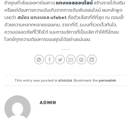
ถ้าคุณกำลังมองหาช่องทาง
แทงบอลออนไลน์
สร้างรายได้เสริม
หรือแค่ต้องการความบันเทิงจากการเดิมพันออนไลน์ ผมกล้าพูด
เลยว่า
สมัคร แทงบอล ufabet
คือตัวเลือกที่ดีที่สุด ณ ตอนนี้!
ด้วยความหลากหลายของเกม, ราคาที่ดี, ระบบที่รวดเร็วทันใจ,
ความปลอดภัยที่ไว้ใจได้ และการบริการที่เป็นเลิศ ทำให้ที่นี่ตอบ
โจทย์ทุกความต้องการของคุณได้อย่างแน่นอน
This entry was posted in
แทงบอล
. Bookmark the
permalink
.
ADMIN