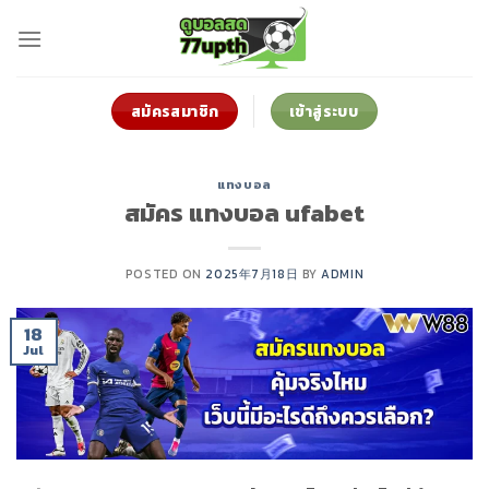
Skip
to
content
สมัครสมาชิก
เข้าสู่ระบบ
แทงบอล
สมัคร แทงบอล ufabet
POSTED ON
2025年7月18日
BY
ADMIN
18
Jul