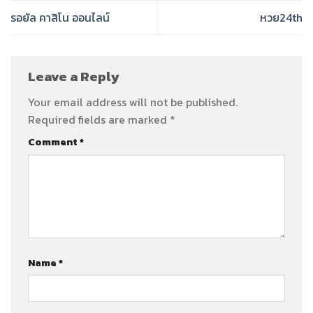
รอยัล คาสิโน ออนไลน์
หวย24th
Leave a Reply
Your email address will not be published.
Required fields are marked
*
Comment
*
Name
*